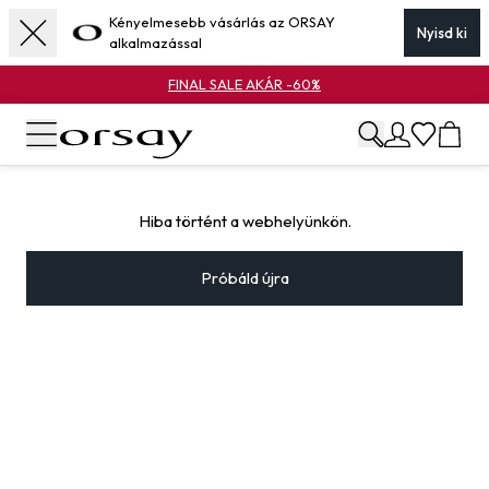
Kényelmesebb vásárlás az ORSAY
Nyisd ki
alkalmazással
FINAL SALE AKÁR -60%
Hiba történt a webhelyünkön.
Próbáld újra