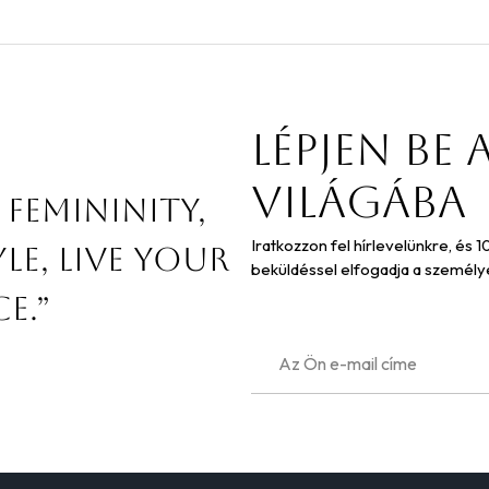
Lépjen be 
világába
 femininity,
Iratkozzon fel hírlevelünkre, és 
le, live your
beküldéssel elfogadja a személy
e.”