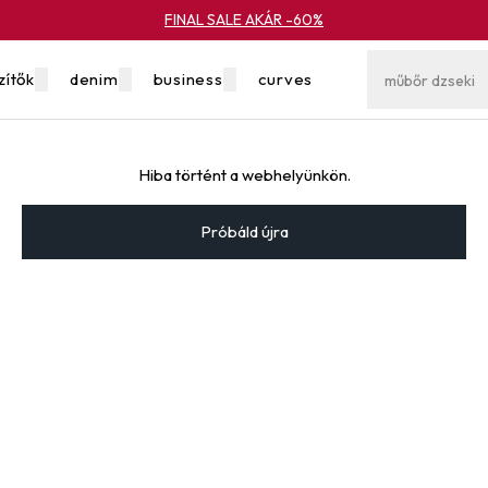
FINAL SALE AKÁR -60%
zítők
denim
business
curves
yok
akció
Hiba történt a webhelyünkön.
Próbáld újra