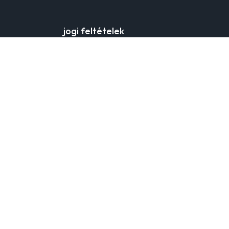
jogi feltételek
webáruház általános
adatvédelem
a cookie fájlok
gyakran ismételt kérdések
kapcsolat
ödés
gyártó adatai