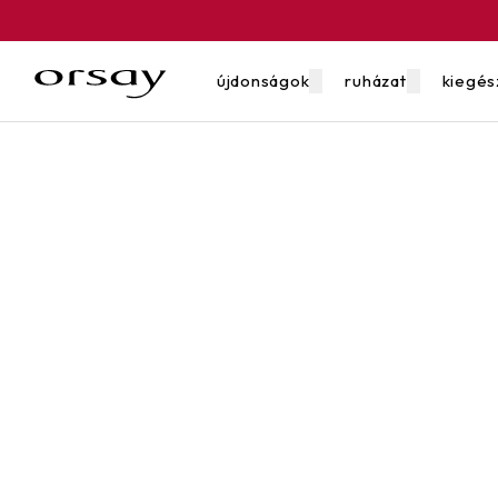
újdonságok
ruházat
kiegés
utalván