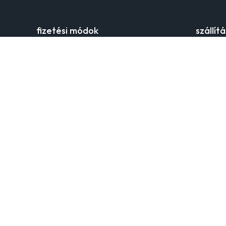
fizetési módok
szállít
online hitelkártyás fizetés
szállítási
banki átutalás
kézbesíté
klarna
szállítás 
utánvéttel
szállítás
áru vissz
panaszke
kontakt
az orsa
Telefon
Fedezd fe
1975 óta 