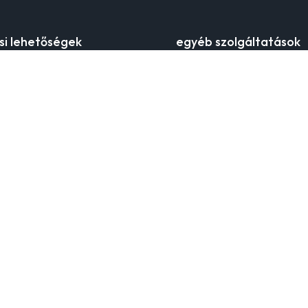
ási lehetőségek
egyéb szolgáltatások
 költség
keress boltot
si időszakok
klub
futárral
orsay mobilalkalmazás
i pontok
ajandekkartya
aküldése
a kártyaegyenleg ellenőrzése
zelési szabályzat
nagykereskedelmi együttműk
y-ról
l az időtlen női divatot, amely
tiszteli a nőiességet és az