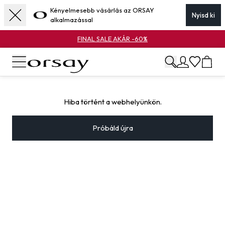
Kényelmesebb vásárlás az ORSAY
Nyisd ki
alkalmazással
FINAL SALE AKÁR -60%
Hiba történt a webhelyünkön.
Próbáld újra