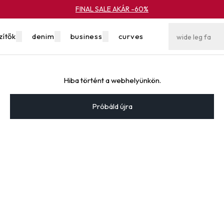
FINAL SALE AKÁR -60%
zítők
denim
business
curves
yok
akció
Hiba történt a webhelyünkön.
Próbáld újra