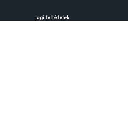
jogi feltételek
webáruház általános
adatvédelem
a cookie fájlok
gyakran ismételt kérdések
kapcsolat
ödés
gyártó adatai