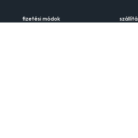
fizetési módok
szállít
online hitelkártyás fizetés
szállítási
banki átutalás
kézbesíté
klarna
szállítás 
utánvéttel
szállítás
áru vissz
panaszke
kontakt
az orsa
Telefon
Fedezd fe
1975 óta 