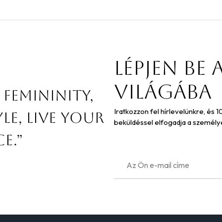
Lépjen be 
világába
 femininity,
Iratkozzon fel hírlevelünkre, és 
le, live your
beküldéssel elfogadja a személy
e.”