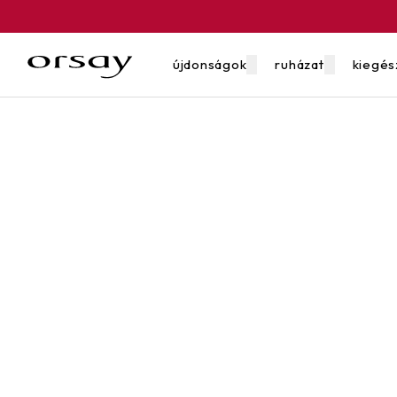
újdonságok
ruházat
kiegés
utalván