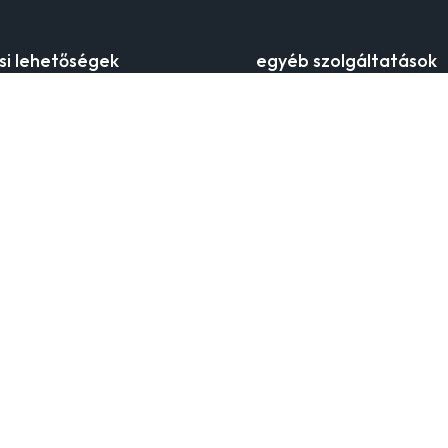
ási lehetőségek
egyéb szolgáltatások
 költség
keress boltot
si időszakok
klub
futárral
orsay mobilalkalmazás
i pontok
ajandekkartya
aküldése
a kártyaegyenleg ellenőrzése
zelési szabályzat
nagykereskedelmi együttműk
y-ról
l az időtlen női divatot, amely
tiszteli a nőiességet és az