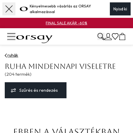
Kényelmesebb vásárlás az ORSAY
Nyisd ki
alkalmazással
FINAL SALE AKÁR -60%
ruhák
ruha mindennapi viseletre
(
204
termék
)
Szűrés és rendezés
Termékek
Ebben a választékban