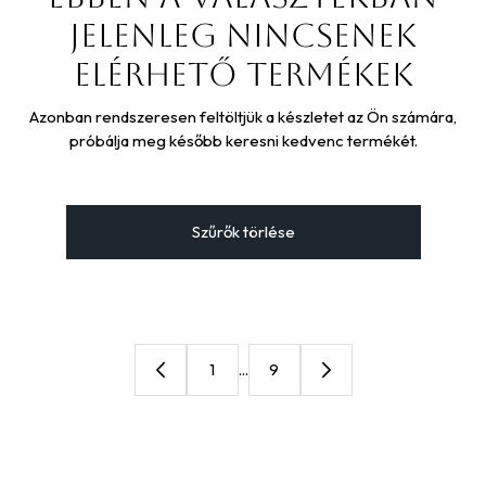
jelenleg nincsenek
elérhető termékek
Azonban rendszeresen feltöltjük a készletet az Ön számára,
próbálja meg később keresni kedvenc termékét.
Szűrők törlése
1
...
9